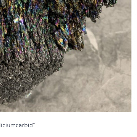
liciumcarbid“