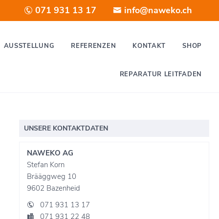
071 931 13 17
info@naweko.ch
AUSSTELLUNG
REFERENZEN
KONTAKT
SHOP
REPARATUR LEITFADEN
UNSERE KONTAKTDATEN
NAWEKO AG
Stefan Korn
Brääggweg 10
9602 Bazenheid
071 931 13 17
071 931 22 48