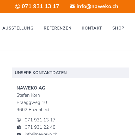
071 931 13 17
info@naweko.ch
AUSSTELLUNG
REFERENZEN
KONTAKT
SHOP
UNSERE KONTAKTDATEN
NAWEKO AG
Stefan Korn
Brääggweg 10
9602 Bazenheid
071 931 13 17
071 931 22 48
info@naweko.ch